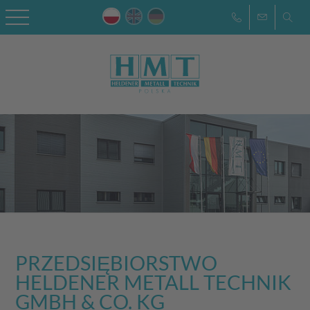
PRZEDSIĘBIORSTWO
HELDENER METALL TECHNIK
GMBH & CO. KG