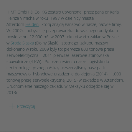
HMT GmbH & Co. KG zostało utworzone przez pana dr Karla
Heinza Virnicha w roku 1997 w dzielnicy miasta
Atterdorn
Helden
, ,którą znajdą Państwo w naszej nazwie firmy.
W 2002r. odbyła się przeprowadzka do własnego budynku o
powierzchni 12 000 m². w 2007 roku otwarto zakład w Polsce
w
Sroda Slaska
(Dolny Śląsk). Istotnego zakupu maszyn
dokonano w roku 2009 były to: pierwsza 800 tonowa prasa
serwoelektryczna i 2011 pierwsze laserowe stanowiska
spawalnicze (4 KW). Po przeniesieniu naszej logistyki do
centrum logistycznego Askay rozszerzyliśmy nasz park
maszynowy o hybrydowe urządzenie do klejenia (2014) i 1.000
tonową prasę serwoelektryczną (2015) w zakładzie w Attendorn.
Uruchomienie naszego zakładu w Meksyku odbędzie się w
2018r.
HMT W NIEMCZECH
Przeczytaj
Zakład Biggen dysponuje łączną powierzchnią użytkową 16.000
więcej
m². W tym zakładzie 312 pracowników w trybie zmianowym
pracuje nad naszym portfolio. Nasze centrum logistyczne Askay