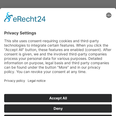
49 mechaników narzędziowych, którzy rozwijają i udostępniają
bazę naszej precyzyjnej produkcji Ponadto przykładamy dużą
wartość do wspierania młodej kadry. Dlatego kształcimy 20
młodych ludzi do zawodów mechanik narzędziowy, mechanik
obróbki wiórowej i mechanik przemysłowy, informatyków,
operatorów maszyn i urządzeń, kontrolerów materiałowych i
logistyków.
Niemcy
Polska
Meksyk
© 2026
H
M
T