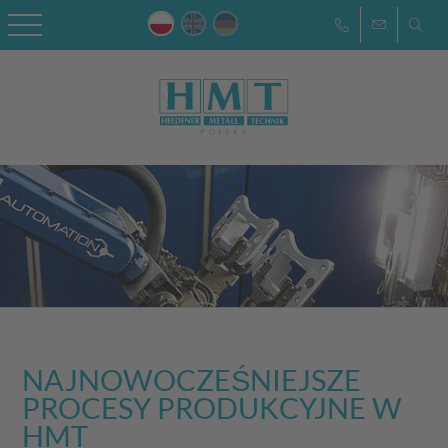
NAJNOWOCZEŚNIEJSZE
PROCESY PRODUKCYJNE W
HMT