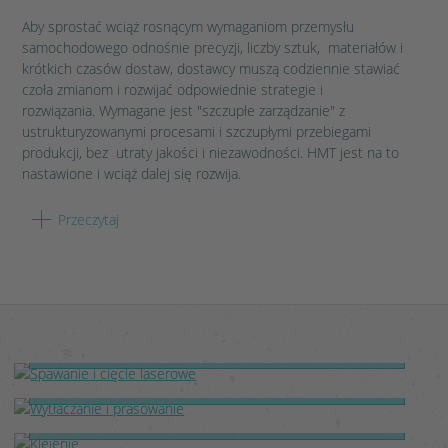
Aby sprostać wciąż rosnącym wymaganiom przemysłu
samochodowego odnośnie precyzji, liczby sztuk, materiałów i
krótkich czasów dostaw, dostawcy muszą codziennie stawiać
czoła zmianom i rozwijać odpowiednie strategie i
rozwiązania. Wymagane jest "szczupłe zarządzanie" z
ustrukturyzowanymi procesami i szczupłymi przebiegami
produkcji, bez utraty jakości i niezawodności. HMT jest na to
nastawione i wciąż dalej się rozwija.
Przeczytaj
W naszych zakładach w Niemczech, Polsce i Meksyku
dysponujemy zarówno najnowocześniejszymi maszynami i
więcej
urządzeniami jak też doskonale przeszkolonym i wykształcony
personelem, aby móc przeprowadzić procesy produkcyjne
spawanie, cięcie laserem , wytłaczanie i prasowanie, łączenie i
klejenie, zawsze zgodnie z najnowszym stanem techniki.
SPAWANIE I CIĘCIE LASEROWE
Szczególne znaczenie ma przy tym przy lekkiej konstrukcji
połączenie kilku rodzajów materiałów np. bezpieczne połączenie
WYTŁACZANIE I PRASOWANIE
aluminium ze stalą do kompletnych części.
KLEJENIE
NASZE PORTFOLIO USŁUG