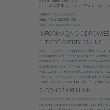
Rejestr handlowy:
7506
podatek VAT-ID
zgodnie z § 27 a ustawy o p
Telefon
+49 2722 809-0
Faks
+49 2722 809-145
info@hmt-automotive.com
INFORMACJA O ODPOWIED
1. TREŚĆ OFERTY ONLINE
Autor nie przejmuje odpowiedzialności za akt
udostępnionych informacji. Roszczenia odnośn
materialnych lub niematerialnych, spowodowa
przedstawionych informacji lub przez wykorzys
wykluczone, o nie wynika to z zamierzonych dz
oferty są niewiążące i niezobowiązujące. Auto
usunięcia części stron lub całej oferty, lub c
2. ODNOŚNIKI I LINKI
Przy bezpośrednich lub niebezpośrednich odno
się poza obszarem odpowiedzialności autora, 
przypadku w którym autor znałby jej treści i b