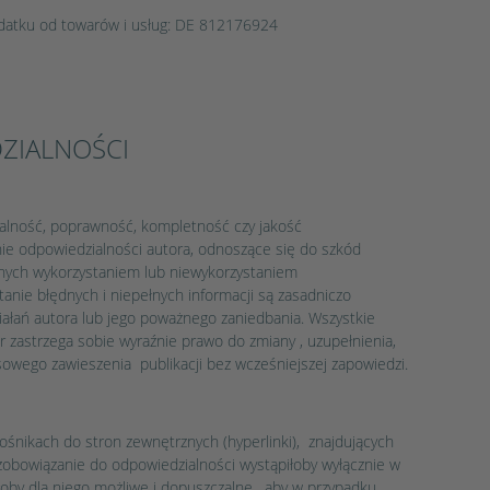
odatku od towarów i usług: DE 812176924
ZIALNOŚCI
ualność, poprawność, kompletność czy jakość
ie odpowiedzialności autora, odnoszące się do szkód
nych wykorzystaniem lub niewykorzystaniem
tanie błędnych i niepełnych informacji są zasadniczo
iałań autora lub jego poważnego zaniedbania. Wszystkie
r zastrzega sobie wyraźnie prawo do zmiany , uzupełnienia,
zasowego zawieszenia publikacji bez wcześniejszej zapowiedzi.
śnikach do stron zewnętrznych (hyperlinki), znajdujących
zobowiązanie do odpowiedzialności wystąpiłoby wyłącznie w
yłoby dla niego możliwe i dopuszczalne, aby w przypadku