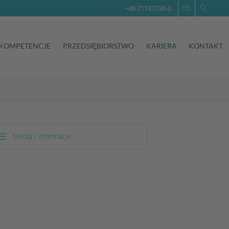
+48 71747290-0
KOMPETENCJE
PRZEDSIĘBIORSTWO
KARIERA
KONTAKT
Media i informacje
Mapa strony
Impressum
Ochrona danych
AGBs