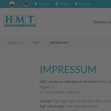
Niemcy
Polska
Meksyk
STRONA S
JESTEŚ TU:
HMT
IMPRESSUM
IMPRESSUM
HMT Heldener Metalltechnik GmbH & Co. 
Biggen 12
57439 Attendorn, Niemcy
Zarząd:
Dipl. Ing. Frank Heuel, Dipl.-Kfm. Di
Sąd rejestrowy:
Sąd rejonowy Siegen