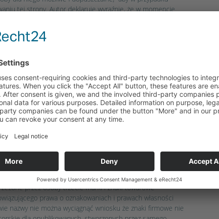
aniu tej strony. Autor deklaruje wyraźnie, że w momencie
h nie znajdowały się nielegalne treści. Na aktualny i
dzenie zalinkowanych/ połączonych stron autor nie ma żadnego
 od wszystkich treści zalinkowanych/ połączonych stron,
To ustalenie obowiązuje dla wszystkich w ramach własnej
śników oraz dla wpisów w księgach gości autora, forach
owych i we wszystkich innych formach baz danych do których
galne, błędne lub niepełne treści, a szczególnie za szkody,
a takich treści odpowiada tylko właściciel strony do której
 ją udostępnia.
AWO UŻYWANIA ZNAKÓW
ublikacjach na prawa autorskie zastosowanych ilustracji,
deo i tekstów, jak też wykorzystywać stworzone przez siebie
we, sekwencje wideo i teksty lub sięgać do
ękowych, sekwencji wideo i tekstów. Wszystkie wymienione
rzeżone przez osoby trzecie marki i znaki towarowe
owiązującego prawa o oznakowaniach i prawach własności
awie nazwy nie można wyciągnąć wniosku że znaki firmowe nie
utorskie dla opublikowanych, stworzonych przez samego