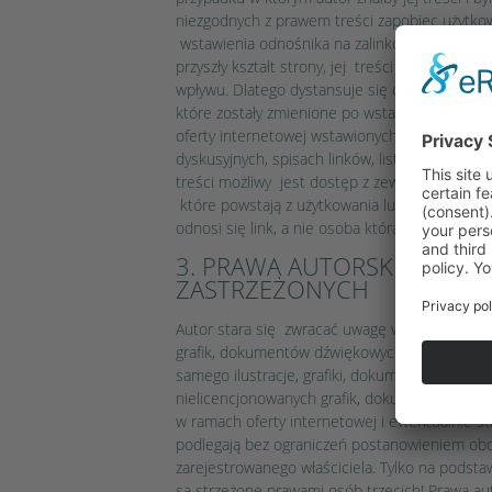
niezgodnych z prawem treści zapobiec użytkow
wstawienia odnośnika na zalinkowanych stronac
przyszły kształt strony, jej treści lub pocho
wpływu. Dlatego dystansuje się on niniejszym
które zostały zmienione po wstawieniu linka. 
oferty internetowej wstawionych linków i odno
dyskusyjnych, spisach linków, listach mailing
treści możliwy jest dostęp z zewnątrz. Za niele
które powstają z użytkowania lub nieużytkowani
odnosi się link, a nie osoba która poprzez link
3. PRAWA AUTORSKIE I PR
ZASTRZEŻONYCH
Autor stara się zwracać uwagę we wszystkich p
grafik, dokumentów dźwiękowych, sekwencji wi
samego ilustracje, grafiki, dokumenty dźwięko
nielicencjonowanych grafik, dokumentów dźwi
w ramach oferty internetowej i ewentualnie st
podlegają bez ograniczeń postanowieniem ob
zarejestrowanego właściciela. Tylko na podst
są strzeżone prawami osób trzecich! Prawa a