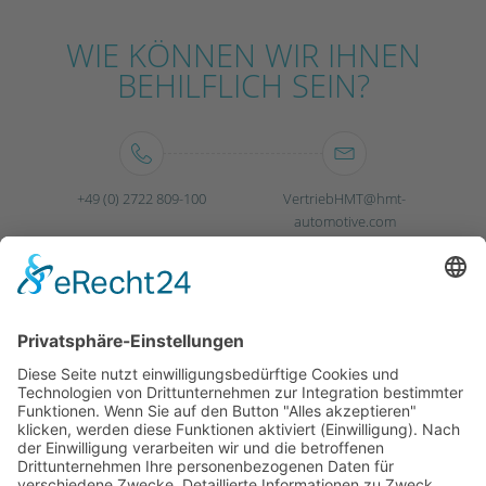
WIE KÖNNEN WIR IHNEN
BEHILFLICH SEIN?
+49 (0) 2722 809-100
VertriebHMT@hmt-
automotive.com